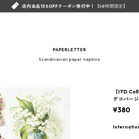
店内全品15%OFFクーポン発行中！
【48時間限定】
PAPERLETTER
Scandinavian paper napkins
【ITD Co
デコパー
¥380
Internatio