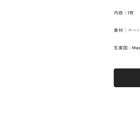
内容：1枚
素材：ペーパ
生産国：Made 