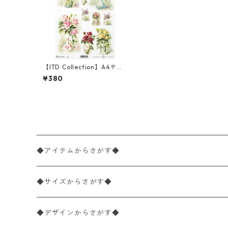
【ITD Collection】A4サイ
ズ ライスペーパー R0354
¥380
デコパージュ
◆アイテムからさがす◆
ペーパーナプキン2枚バラ売り
◆サイズからさがす◆
ペーパーナプキン1枚バラ売り
33×33cm（ランチサイズ）
◆デザインからさがす◆