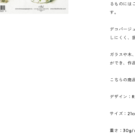
るものには
す。
デコパージ
しにくく、
ガラスや木
ができ、作
こちらの商
デザイン：R0
サイズ：21cm
重さ：30g/ 