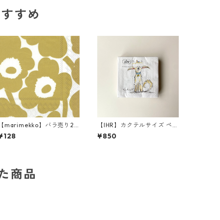
のおすすめ
【marimekko】バラ売り2
【IHR】カクテルサイズ ペー
枚 ランチサイズ ペーパーナ
パーナプキン EMOTION DO
¥128
¥850
プキン UNIKKO ホワイト×
GS ホワイト Anita Jeram 2
ゴールド
0枚入り
した商品