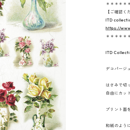
＊＊＊＊＊
【ご確認く
ITD col
https://www
＊＊＊＊＊
ITD Col
デコパージ
はさみで切
自由にカッ
プリント面
和紙のよう