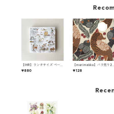
Reco
【IHR】ランチサイズ ペーパ
【marimekko】バラ売り2
ーナプキン EMOTION DOG
枚 ランチサイズ ペーパーナ
¥880
¥128
S ホワイト Anita Jeram 20
プキン KETUNMARJA リネ
枚入り
ン
Rec