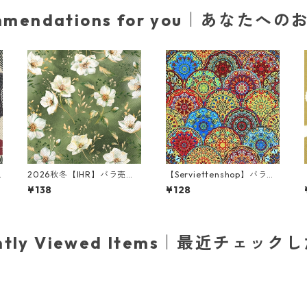
mmendations for you｜あなたへ
2026秋冬【IHR】バラ売り2
【Serviettenshop】バラ売
枚 ランチサイズ ペーパーナ
り2枚 ランチサイズ ペーパ
¥138
¥128
プキン Golden Gala グリー
ーナプキン Gothic Pattern
ン
レッドxブルーxイエロー
ently Viewed Items｜最近チェック