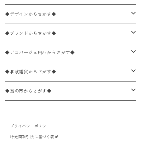
ペーパーナプキン1枚バラ売り
33×33cm（ランチサイズ）
◆デザインからさがす◆
バラ売り
ペーパーナプキン20枚入りパック
25×25cm（カクテルサイズ）
花柄
◆ブランドからさがす◆
パック売り
バラ売り
ペーパーナプキン10枚入りパック
40×40cm（ディナーサイズ）
植物・グリーン柄
ドイツ製 IHR/イア
◆デコパージュ用品からさがす◆
パック売り
バラ売り
ランチサイズ
ライスペーパー
21×21cm（ポケットサイズ）
動物・鳥・昆虫・蝶柄
ドイツ製 Ambiente/アンビエンテ
デコパージュ液
◆北欧雑貨からさがす◆
パック売り
カクテルサイズ
バラ売り
ランチサイズ
ペーパーリネンナプキン
33cm（ラウンド）
海・魚柄
ドイツ製 Paperproducts Design
デコパージュ下地
シリコンモールド
◆蚤の市からさがす◆
ラウンド
パック売り
カクテルサイズ
ランチサイズ
3Dデコパージュ
空・天気・星座柄
ドイツ製 FASANA/ファザナ
デコパージュ筆
エプロン
ペーパーナプキン
プライバシーポリシー
カクテルサイズ
ランチサイズ
ワックスペーパー
食べ物・フルーツ・野菜・ドリンク柄
ドイツ製 ti-flair/ティーフレア
デコパージュはさみ
トレイ
北欧雑貨
特定商取引法に基づく表記