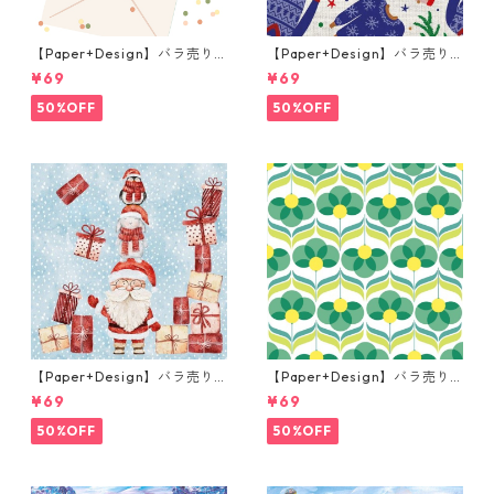
【Paper+Design】バラ売り2
【Paper+Design】バラ売り2
枚 ランチサイズ ペーパーナプ
枚 ランチサイズ ペーパーナプ
¥69
¥69
キン Flower Message ホワイ
キン Holiday ベージュ
ト
50%OFF
50%OFF
【Paper+Design】バラ売り2
【Paper+Design】バラ売り2
枚 ランチサイズ ペーパーナプ
枚 ランチサイズ ペーパーナプ
¥69
¥69
キン Santas helpers ライト
キン Geo Flowers グリーン
ブルー
50%OFF
50%OFF