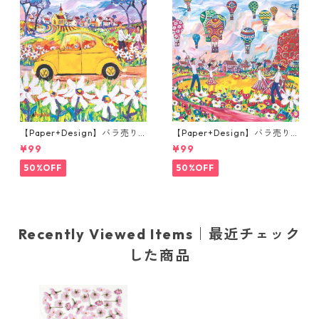
【Paper+Design】バラ売り2
【Paper+Design】バラ売り2
枚 ランチサイズ ペーパーナプ
枚 ランチサイズ ペーパーナプ
¥99
¥99
キン Portchie Art The yellow
キン Portchie Art Children's
Beetle イエロー
Festival in Dinkelsbuhl ライ
50%OFF
50%OFF
トブルー
Recently Viewed Items｜最近チェック
した商品