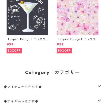
【Paper+Design】バラ売り2
【Paper+Design】バラ売り2
枚 カクテルサイズ ペーパーナ
枚 カクテルサイズ ペーパーナ
¥59
¥59
プキン Martini ブラック
プキン Small blossoms ピン
ク
50%OFF
50%OFF
Category｜カテゴリー
◆アイテムからさがす◆
ペーパーナプキン2枚バラ売り
◆サイズからさがす◆