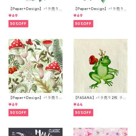
【Paper+Design】バラ売り2
【Paper+Design】バラ売り2
枚 ランチサイズ ペーパーナプ
枚 ランチサイズ ペーパーナプ
¥69
¥69
キン Joyful wreath ホワイト
キン Forest Squirrel ホワイ
ト
50%OFF
50%OFF
【Paper+Design】バラ売り2
【FASANA】バラ売り2枚 ラン
枚 ランチサイズ ペーパーナプ
チサイズ ペーパーナプキン Fr
¥69
¥64
キン Forest Fungi グリーン
og prince ナチュラル
50%OFF
50%OFF