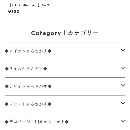
【ITD Collection】A4サイズ
ライスペーパー R0038 デコ
¥380
パージュ
Category｜カテゴリー
◆アイテムからさがす◆
ペーパーナプキン2枚バラ売り
◆サイズからさがす◆
ペーパーナプキン1枚バラ売り
33×33cm（ランチサイズ）
◆デザインからさがす◆
バラ売り
ペーパーナプキン20枚入りパック
25×25cm（カクテルサイズ）
花柄
◆ブランドからさがす◆
パック売り
バラ売り
ペーパーナプキン10枚入りパック
40×40cm（ディナーサイズ）
植物・グリーン柄
ドイツ製 IHR/イア
◆デコパージュ用品からさがす◆