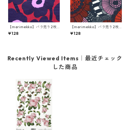
【marimekko】バラ売り2枚
【marimekko】バラ売り2枚
ランチサイズ ペーパーナプキ
ランチサイズ ペーパーナプキ
¥128
¥128
ン UNIKKO レッド×ブルー
ン SIIRTOLAPUUTARHA ブル
ー×レッド
Recently Viewed Items｜最近チェック
した商品