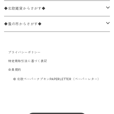
パック売り
バラ売り
ランチサイズ
ライスペーパー
21×21cm（ポケットサイズ）
動物・鳥・昆虫・蝶柄
ドイツ製 Ambiente/アンビエンテ
デコパージュ液
◆北欧雑貨からさがす◆
パック売り
カクテルサイズ
バラ売り
ランチサイズ
ペーパーリネンナプキン
33cm（ラウンド）
海・魚柄
ドイツ製 Paperproducts Design
デコパージュ下地
シリコンモールド
◆蚤の市からさがす◆
ラウンド
パック売り
カクテルサイズ
ランチサイズ
3Dデコパージュ
空・天気・星座柄
ドイツ製 FASANA/ファザナ
デコパージュ筆
エプロン
ペーパーナプキン
プライバシーポリシー
カクテルサイズ
ランチサイズ
ワックスペーパー
食べ物・フルーツ・野菜・ドリンク柄
ドイツ製 ti-flair/ティーフレア
デコパージュはさみ
トレイ
北欧雑貨
特定商取引法に基づく表記
カクテルサイズ
ランチサイズ
会員規約
デコパージュ用品
食器・カトラリー柄
ドイツ製 PAW/パウ
3Dデコパージュ
ポスター・カレンダー
デコパージュ用品
© 北欧ペーパーナプキンPAPERLETTER（ペーパーレター）
カクテルサイズ
ランチサイズ
シリコンモールド
洋服・靴柄
ドイツ製 Daisy/デイジー
コーティング液
バッグ
カクテルサイズ
ランチサイズ
北欧雑貨
羽根・文具・雑貨柄
ドイツ製 Maki/マキ
刺繍枠・フレーム・ディスプレイ用品
ラウンド