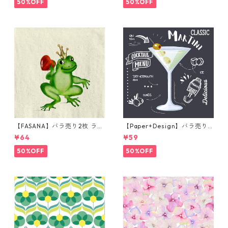
50%OFF
50%OFF
【FASANA】バラ売り2枚 ラン
【Paper+Design】バラ売り2
チサイズ ペーパーナプキン Fr
枚 カクテルサイズ ペーパーナ
¥64
¥59
og prince ナチュラル
プキン Martini ブラック
50%OFF
50%OFF