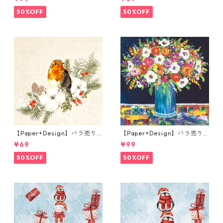
キン Portchie Art Reading i
キン Xmas Cat ピンク
n the Garden イエロー
50%OFF
50%OFF
【Paper+Design】バラ売り2
【Paper+Design】バラ売り2
枚 ランチサイズ ペーパーナプ
枚 ランチサイズ ペーパーナプ
¥69
¥99
キン Robin Forest ベージュ
キン Portchie Art Mixed flo
wers in a blue vase ブルー
50%OFF
50%OFF