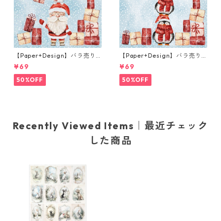
【Paper+Design】バラ売り2
【Paper+Design】バラ売り2
枚 ランチサイズ ペーパーナプ
枚 カクテルサイズ ペーパーナ
¥69
¥69
キン Santas helpers ライト
プキン Santas helpers ライ
ブルー
トブルー
50%OFF
50%OFF
Recently Viewed Items｜最近チェック
した商品