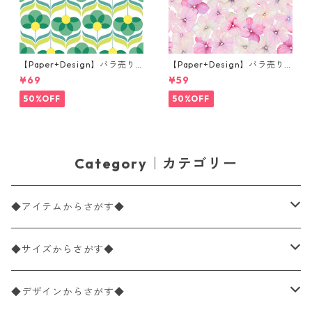
【Paper+Design】バラ売り2
【Paper+Design】バラ売り2
枚 ランチサイズ ペーパーナプ
枚 カクテルサイズ ペーパーナ
¥69
¥59
キン Geo Flowers グリーン
プキン Small blossoms ピン
ク
50%OFF
50%OFF
Category｜カテゴリー
◆アイテムからさがす◆
ペーパーナプキン2枚バラ売り
◆サイズからさがす◆
ペーパーナプキン1枚バラ売り
33×33cm（ランチサイズ）
◆デザインからさがす◆