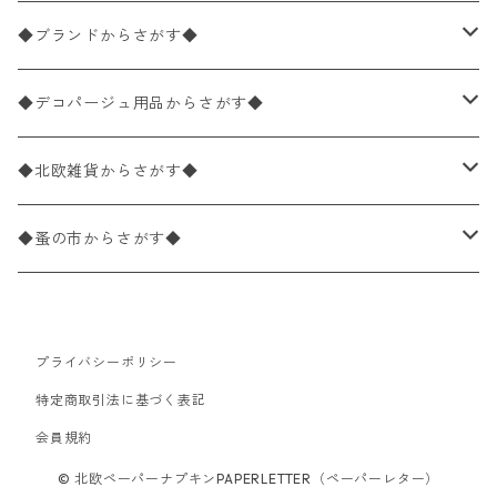
バラ売り
ペーパーナプキン20枚入りパック
25×25cm（カクテルサイズ）
花柄
◆ブランドからさがす◆
パック売り
バラ売り
ペーパーナプキン10枚入りパック
40×40cm（ディナーサイズ）
植物・グリーン柄
ドイツ製 IHR/イア
◆デコパージュ用品からさがす◆
パック売り
バラ売り
ランチサイズ
ライスペーパー
21×21cm（ポケットサイズ）
動物・鳥・昆虫・蝶柄
ドイツ製 Ambiente/アンビエンテ
デコパージュ液
◆北欧雑貨からさがす◆
パック売り
カクテルサイズ
バラ売り
ランチサイズ
ペーパーリネンナプキン
33cm（ラウンド）
海・魚柄
ドイツ製 Paperproducts Design
デコパージュ下地
シリコンモールド
◆蚤の市からさがす◆
ラウンド
パック売り
カクテルサイズ
ランチサイズ
3Dデコパージュ
空・天気・星座柄
ドイツ製 FASANA/ファザナ
デコパージュ筆
エプロン
ペーパーナプキン
プライバシーポリシー
カクテルサイズ
ランチサイズ
ワックスペーパー
食べ物・フルーツ・野菜・ドリンク柄
ドイツ製 ti-flair/ティーフレア
デコパージュはさみ
トレイ
北欧雑貨
特定商取引法に基づく表記
カクテルサイズ
ランチサイズ
会員規約
デコパージュ用品
食器・カトラリー柄
ドイツ製 PAW/パウ
3Dデコパージュ
ポスター・カレンダー
デコパージュ用品
© 北欧ペーパーナプキンPAPERLETTER（ペーパーレター）