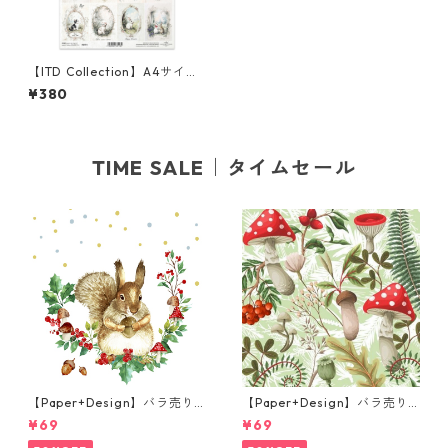
【ITD Collection】A4サイズ
ライスペーパー R2573 デコパ
¥380
ージュ
TIME SALE｜タイムセール
【Paper+Design】バラ売り2
【Paper+Design】バラ売り2
枚 ランチサイズ ペーパーナプ
枚 ランチサイズ ペーパーナプ
¥69
¥69
キン Forest Squirrel ホワイ
キン Forest Fungi グリーン
ト