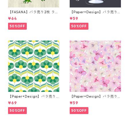
【FASANA】バラ売り2枚 ラン
【Paper+Design】バラ売り2
チサイズ ペーパーナプキン Fr
枚 カクテルサイズ ペーパーナ
¥64
¥59
og prince ナチュラル
プキン Martini ブラック
50%OFF
50%OFF
【Paper+Design】バラ売り2
【Paper+Design】バラ売り2
枚 ランチサイズ ペーパーナプ
枚 カクテルサイズ ペーパーナ
¥69
¥59
キン Geo Flowers グリーン
プキン Small blossoms ピン
ク
50%OFF
50%OFF