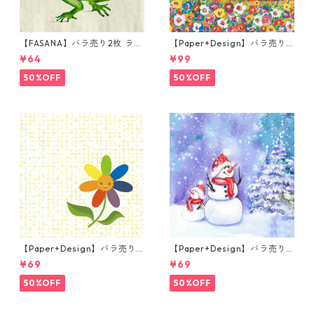
【FASANA】バラ売り2枚 ラン
【Paper+Design】バラ売り2
チサイズ ペーパーナプキン Fr
枚 ランチサイズ ペーパーナプ
¥64
¥99
og prince ナチュラル
キン Portchie Art Flowers fo
r Aunt Julieta レッド
50%OFF
50%OFF
【Paper+Design】バラ売り2
【Paper+Design】バラ売り2
枚 ランチサイズ ペーパーナプ
枚 ランチサイズ ペーパーナプ
¥69
¥69
キン Sunny Sunflower イエロ
キン Frosty friends ブルー
ー
50%OFF
50%OFF