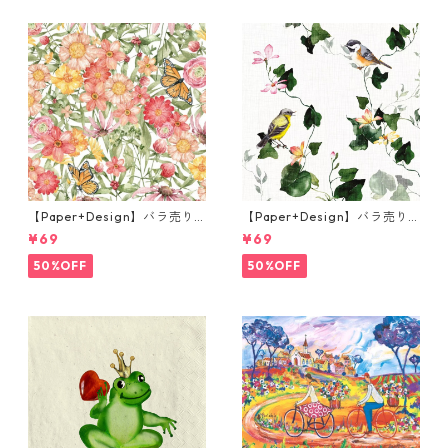
【Paper+Design】バラ売り2
【Paper+Design】バラ売り2
枚 ランチサイズ ペーパーナプ
枚 ランチサイズ ペーパーナプ
¥69
¥69
キン Sunlit blooms ホワイト
キン Botanical Vine ライトグ
レー
50%OFF
50%OFF