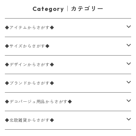
Category｜カテゴリー
◆アイテムからさがす◆
ペーパーナプキン2枚バラ売り
◆サイズからさがす◆
ペーパーナプキン1枚バラ売り
33×33cm（ランチサイズ）
◆デザインからさがす◆
バラ売り
ペーパーナプキン20枚入りパック
25×25cm（カクテルサイズ）
花柄
◆ブランドからさがす◆
パック売り
バラ売り
ペーパーナプキン10枚入りパック
40×40cm（ディナーサイズ）
植物・グリーン柄
ドイツ製 IHR/イア
◆デコパージュ用品からさがす◆
パック売り
バラ売り
ランチサイズ
ライスペーパー
21×21cm（ポケットサイズ）
動物・鳥・昆虫・蝶柄
ドイツ製 Ambiente/アンビエンテ
デコパージュ液
◆北欧雑貨からさがす◆