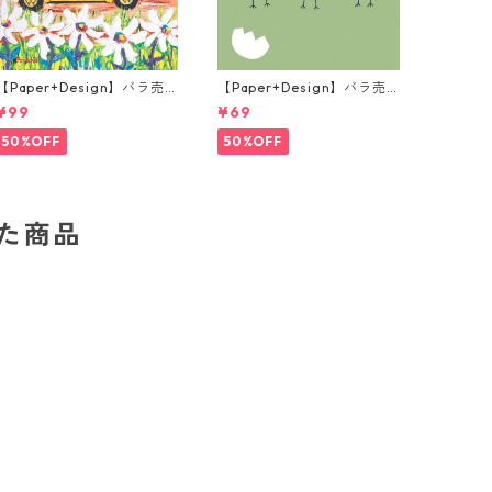
【Paper+Design】バラ売
【Paper+Design】バラ売
り2枚 ランチサイズ ペーパ
り2枚 ランチサイズ ペーパ
¥99
¥69
ーナプキン Portchie Art Th
ーナプキン Joyful Chicks
e yellow Beetle イエロー
グリーン
50%OFF
50%OFF
した商品