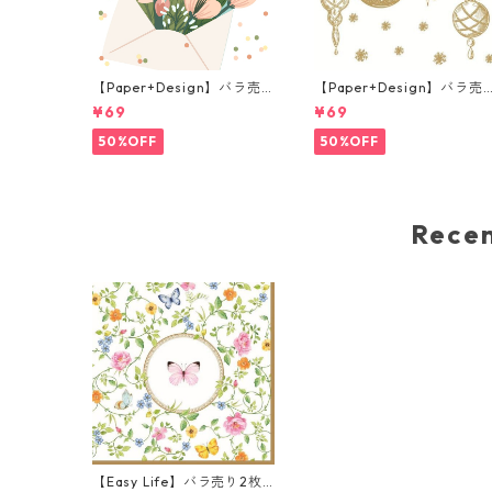
【Paper+Design】バラ売
【Paper+Design】バラ売
り2枚 ランチサイズ ペーパ
り2枚 ランチサイズ ペーパ
¥69
¥69
ーナプキン Flower Messag
ーナプキン Bauble symph
e ホワイト
ny ホワイト
50%OFF
50%OFF
Rec
【Easy Life】バラ売り2枚