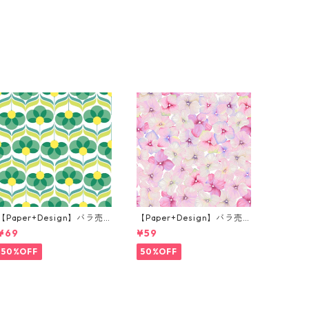
【Paper+Design】バラ売
【Paper+Design】バラ売
り2枚 ランチサイズ ペーパ
り2枚 カクテルサイズ ペー
¥69
¥59
ーナプキン Geo Flowers グ
パーナプキン Small blosso
リーン
ms ピンク
50%OFF
50%OFF