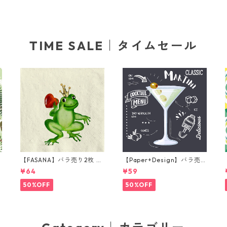
TIME SALE｜タイムセール
【FASANA】バラ売り2枚 ラ
【Paper+Design】バラ売
ンチサイズ ペーパーナプキ
り2枚 カクテルサイズ ペー
¥64
¥59
グ
ン Frog prince ナチュラル
パーナプキン Martini ブラ
ック
50%OFF
50%OFF