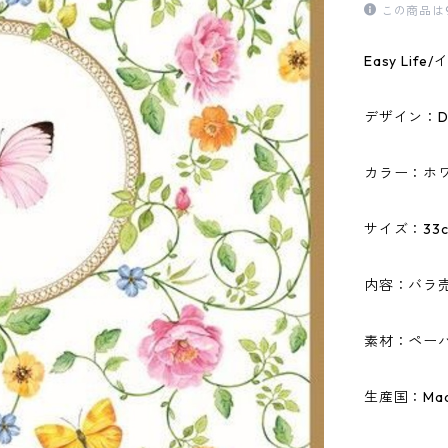
この商品は
Easy Li
デザイン：Danc
カラー：ホ
サイズ：33c
内容：バラ
素材：ペーパ
生産国：Made