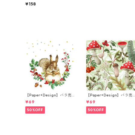
ランチサイズ ペーパーナプ
¥158
キン Dancing Butterflies
ホワイト
【Paper+Design】バラ売
【Paper+Design】バラ売
り2枚 ランチサイズ ペーパ
り2枚 ランチサイズ ペーパ
¥69
¥69
ーナプキン Forest Squirrel
ーナプキン Forest Fungi 
ホワイト
リーン
50%OFF
50%OFF