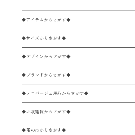
◆アイテムからさがす◆
ペーパーナプキン2枚バラ売り
◆サイズからさがす◆
ペーパーナプキン1枚バラ売り
33×33cm（ランチサイズ）
◆デザインからさがす◆
バラ売り
ペーパーナプキン20枚入りパック
25×25cm（カクテルサイズ）
花柄
◆ブランドからさがす◆
パック売り
バラ売り
ペーパーナプキン10枚入りパック
40×40cm（ディナーサイズ）
植物・グリーン柄
ドイツ製 IHR/イア
◆デコパージュ用品からさがす◆
パック売り
バラ売り
ランチサイズ
ライスペーパー
21×21cm（ポケットサイズ）
動物・鳥・昆虫・蝶柄
ドイツ製 Ambiente/アンビエンテ
デコパージュ液
◆北欧雑貨からさがす◆
パック売り
カクテルサイズ
バラ売り
ランチサイズ
ペーパーリネンナプキン
33cm（ラウンド）
海・魚柄
ドイツ製 Paperproducts Design
デコパージュ下地
シリコンモールド
◆蚤の市からさがす◆