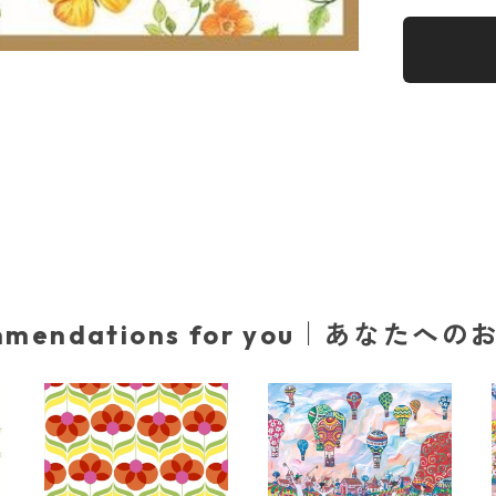
mmendations for you｜あなたへ