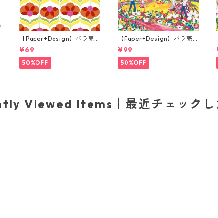
【Paper+Design】バラ売
【Paper+Design】バラ売
り2枚 ランチサイズ ペーパ
り2枚 ランチサイズ ペーパ
¥69
¥99
o
ーナプキン Geo Flowers レ
ーナプキン Portchie Art Ch
ッド
ildren's Festival in Dinkel
50%OFF
50%OFF
sbuhl ライトブルー
ently Viewed Items｜最近チェック