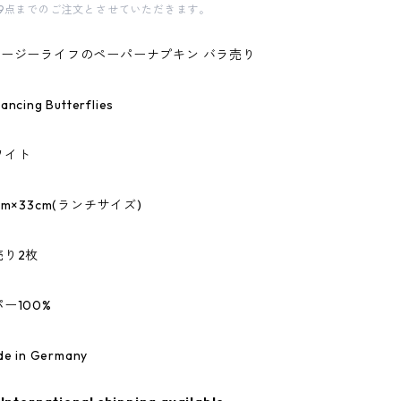
9点までのご注文とさせていただきます。
fe/イージーライフのペーパーナプキン バラ売り
ing Butterflies
ワイト
m×33cm(ランチサイズ)
売り2枚
ー100%
 in Germany