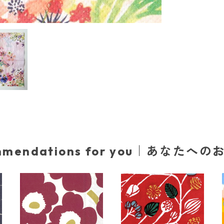
mmendations for you｜あなたへ