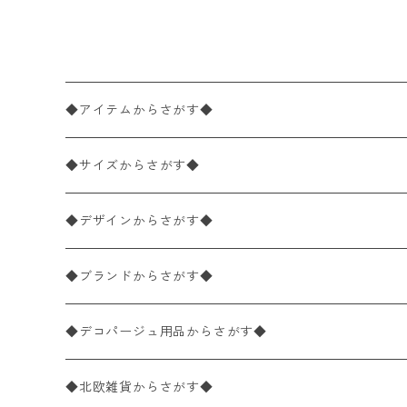
Girls ピンク
◆アイテムからさがす◆
ペーパーナプキン2枚バラ売り
◆サイズからさがす◆
ペーパーナプキン1枚バラ売り
33×33cm（ランチサイズ）
◆デザインからさがす◆
バラ売り
ペーパーナプキン20枚入りパック
25×25cm（カクテルサイズ）
花柄
◆ブランドからさがす◆
パック売り
バラ売り
ペーパーナプキン10枚入りパック
40×40cm（ディナーサイズ）
植物・グリーン柄
ドイツ製 IHR/イア
◆デコパージュ用品からさがす◆
パック売り
バラ売り
ランチサイズ
ライスペーパー
21×21cm（ポケットサイズ）
動物・鳥・昆虫・蝶柄
ドイツ製 Ambiente/アンビエンテ
デコパージュ液
◆北欧雑貨からさがす◆