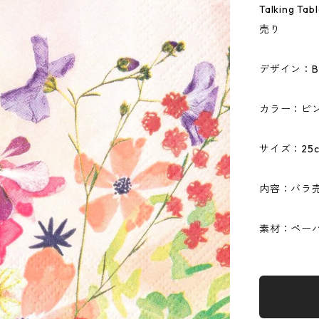
Talking
売り
デザイン：Blo
カラー：ピ
サイズ：25c
内容：バラ売
素材：ペーパ