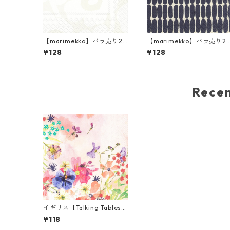
【marimekko】バラ売り2
【marimekko】バラ売り2
枚 ランチサイズ ペーパーナ
枚 ランチサイズ ペーパーナ
¥128
¥128
プキン UNIKKO ホワイトxグ
プキン ALKU リネンxブラ
レー
ク
Rec
イギリス【Talking Tables】
バラ売り1枚 カクテルサイズ
¥118
ペーパーナプキン Blossom