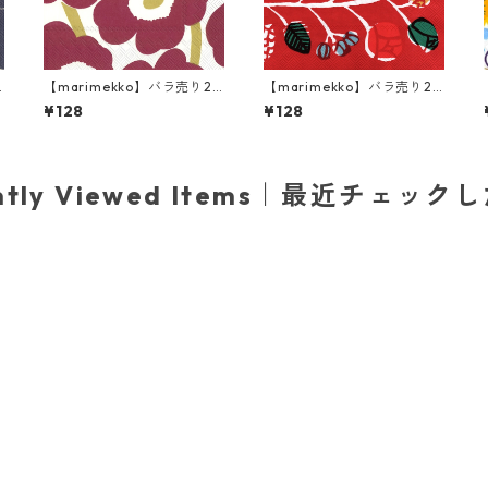
【marimekko】バラ売り2
【marimekko】バラ売り2
枚 ランチサイズ ペーパーナ
枚 ランチサイズ ペーパーナ
¥128
¥128
ッ
プキン UNIKKO ダークレッ
プキン KRANSSI レッド
ドxゴールド
ently Viewed Items｜最近チェック