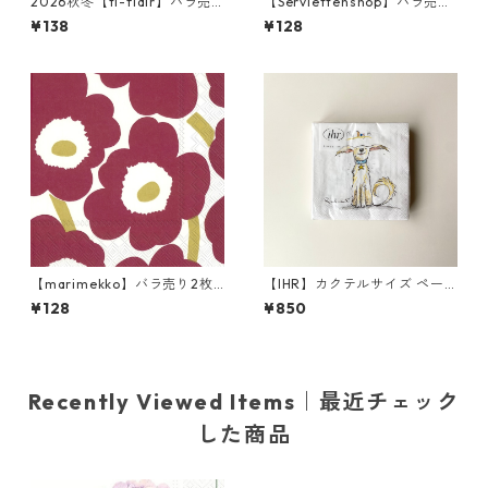
2026秋冬【ti-flair】バラ売
【Serviettenshop】バラ売り
り2枚 ランチサイズ ペーパー
2枚 ランチサイズ ペーパーナ
¥138
¥128
ナプキン Winter Lodge ブラ
プキン Gothic Pattern レッ
ウン
ドxブルーxイエロー
【marimekko】バラ売り2枚
【IHR】カクテルサイズ ペー
ランチサイズ ペーパーナプキ
パーナプキン EMOTION DOG
¥128
¥850
ン UNIKKO ダークレッドxゴ
S ホワイト Anita Jeram 20枚
ールド
入り
Recently Viewed Items｜最近チェック
した商品