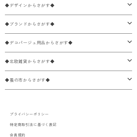
ペーパーナプキン1枚バラ売り
33×33cm（ランチサイズ）
◆デザインからさがす◆
バラ売り
ペーパーナプキン20枚入りパック
25×25cm（カクテルサイズ）
花柄
◆ブランドからさがす◆
パック売り
バラ売り
ペーパーナプキン10枚入りパック
40×40cm（ディナーサイズ）
植物・グリーン柄
ドイツ製 IHR/イア
◆デコパージュ用品からさがす◆
パック売り
バラ売り
ランチサイズ
ライスペーパー
21×21cm（ポケットサイズ）
動物・鳥・昆虫・蝶柄
ドイツ製 Ambiente/アンビエンテ
デコパージュ液
◆北欧雑貨からさがす◆
パック売り
カクテルサイズ
バラ売り
ランチサイズ
ペーパーリネンナプキン
33cm（ラウンド）
海・魚柄
ドイツ製 Paperproducts Design
デコパージュ下地
シリコンモールド
◆蚤の市からさがす◆
ラウンド
パック売り
カクテルサイズ
ランチサイズ
3Dデコパージュ
空・天気・星座柄
ドイツ製 FASANA/ファザナ
デコパージュ筆
エプロン
ペーパーナプキン
プライバシーポリシー
カクテルサイズ
ランチサイズ
ワックスペーパー
食べ物・フルーツ・野菜・ドリンク柄
ドイツ製 ti-flair/ティーフレア
デコパージュはさみ
トレイ
北欧雑貨
特定商取引法に基づく表記
カクテルサイズ
ランチサイズ
会員規約
デコパージュ用品
食器・カトラリー柄
ドイツ製 PAW/パウ
3Dデコパージュ
ポスター・カレンダー
デコパージュ用品