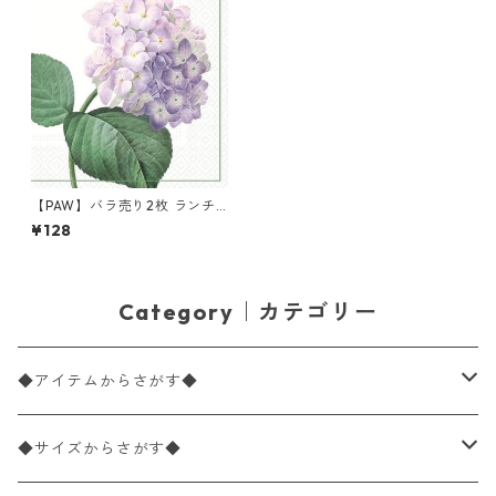
【PAW】バラ売り2枚 ランチ
サイズ ペーパーナプキン Vint
¥128
age Hydrangea ホワイト
Category｜カテゴリー
◆アイテムからさがす◆
ペーパーナプキン2枚バラ売り
◆サイズからさがす◆