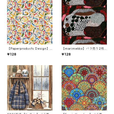
【Paperproducts Design】
【marimekko】バラ売り2枚
バラ売り2枚 ランチサイズ ペ
ランチサイズ ペーパーナプキ
¥128
¥128
ーパーナプキン FIORENTINA
ン RUSAKKO ブラウンxピンク
マルチカラー
xグリーン