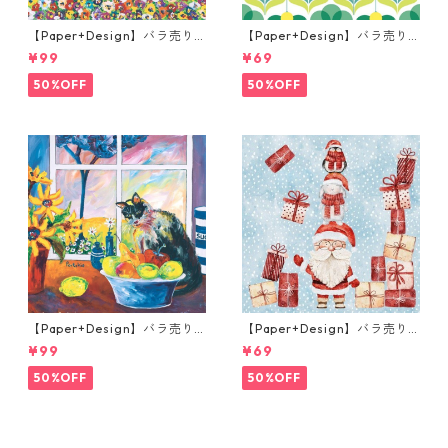
【Paper+Design】バラ売り2
【Paper+Design】バラ売り2
枚 ランチサイズ ペーパーナプ
枚 ランチサイズ ペーパーナプ
¥99
¥69
キン Portchie Art The Hula
キン Geo Flowers グリーン
Hoop Girls ブルー
50%OFF
50%OFF
【Paper+Design】バラ売り2
【Paper+Design】バラ売り2
枚 ランチサイズ ペーパーナプ
枚 ランチサイズ ペーパーナプ
¥99
¥69
キン Portchie Art The Cat in
キン Santas helpers ライト
the kitchen ブルー
ブルー
50%OFF
50%OFF