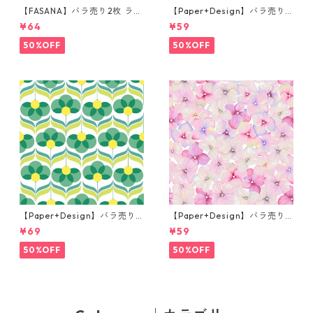
【FASANA】バラ売り2枚 ラン
【Paper+Design】バラ売り2
チサイズ ペーパーナプキン Fr
枚 カクテルサイズ ペーパーナ
¥64
¥59
og prince ナチュラル
プキン Martini ブラック
50%OFF
50%OFF
【Paper+Design】バラ売り2
【Paper+Design】バラ売り2
枚 ランチサイズ ペーパーナプ
枚 カクテルサイズ ペーパーナ
¥69
¥59
キン Geo Flowers グリーン
プキン Small blossoms ピン
ク
50%OFF
50%OFF