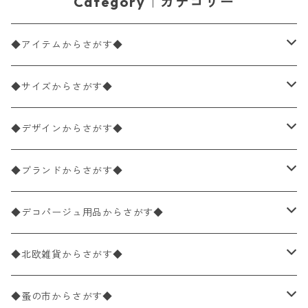
Category｜カテゴリー
◆アイテムからさがす◆
ペーパーナプキン2枚バラ売り
◆サイズからさがす◆
ペーパーナプキン1枚バラ売り
33×33cm（ランチサイズ）
◆デザインからさがす◆
バラ売り
ペーパーナプキン20枚入りパック
25×25cm（カクテルサイズ）
花柄
◆ブランドからさがす◆
パック売り
バラ売り
ペーパーナプキン10枚入りパック
40×40cm（ディナーサイズ）
植物・グリーン柄
ドイツ製 IHR/イア
◆デコパージュ用品からさがす◆
パック売り
バラ売り
ランチサイズ
ライスペーパー
21×21cm（ポケットサイズ）
動物・鳥・昆虫・蝶柄
ドイツ製 Ambiente/アンビエンテ
デコパージュ液
◆北欧雑貨からさがす◆
パック売り
カクテルサイズ
バラ売り
ランチサイズ
ペーパーリネンナプキン
33cm（ラウンド）
海・魚柄
ドイツ製 Paperproducts Design
デコパージュ下地
シリコンモールド
◆蚤の市からさがす◆