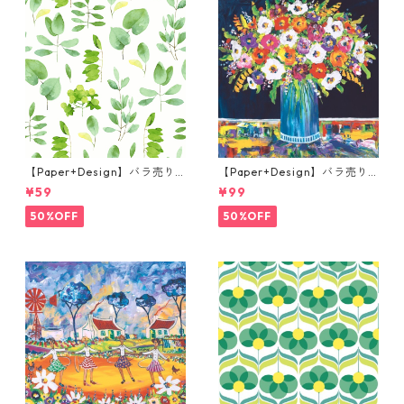
【Paper+Design】バラ売り2
【Paper+Design】バラ売り2
枚 カクテルサイズ ペーパーナ
枚 ランチサイズ ペーパーナプ
¥59
¥99
プキン FRESH LEAVES グリー
キン Portchie Art Mixed flo
ン
wers in a blue vase ブルー
50%OFF
50%OFF