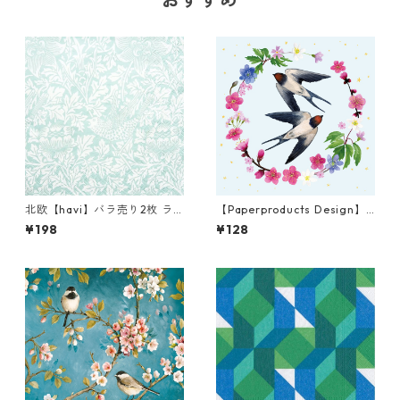
北欧【havi】バラ売り2枚 ラ
【Paperproducts Design】
ンチサイズ ペーパーナプキン
バラ売り2枚 ランチサイズ ペ
¥198
¥128
Bird & Anemone グリーン Wi
ーパーナプキン Romantique
lliam Morris ウィリアム・モ
ブルー
リス