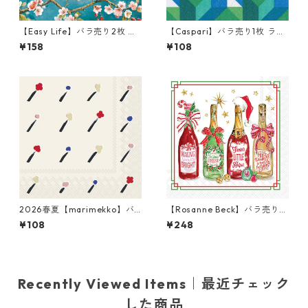
【Easy Life】バラ売り2枚 ラ
【Caspari】バラ売り1枚 ラン
ンチサイズ ペーパーナプキン
チサイズ ペーパーナプキン C
¥158
¥108
BLOSSOM ブルー
OLOR THEORY ブルー
2026春夏【marimekko】バ
【Rosanne Beck】バラ売り2
ラ売り2枚 カクテルサイズ ペ
枚 カクテルサイズ ペーパーナ
¥108
¥248
ーパーナプキン Ilo クリーム
プキン Christmas Bottles ホ
ワイト
Recently Viewed Items｜最近チェック
した商品