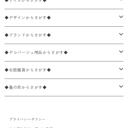
ペーパーナプキン2枚バラ売り
◆サイズからさがす◆
ペーパーナプキン1枚バラ売り
33×33cm（ランチサイズ）
◆デザインからさがす◆
バラ売り
ペーパーナプキン20枚入りパック
25×25cm（カクテルサイズ）
花柄
◆ブランドからさがす◆
パック売り
バラ売り
ペーパーナプキン10枚入りパック
40×40cm（ディナーサイズ）
植物・グリーン柄
ドイツ製 IHR/イア
◆デコパージュ用品からさがす◆
パック売り
バラ売り
ランチサイズ
ライスペーパー
21×21cm（ポケットサイズ）
動物・鳥・昆虫・蝶柄
ドイツ製 Ambiente/アンビエンテ
デコパージュ液
◆北欧雑貨からさがす◆
パック売り
カクテルサイズ
バラ売り
ランチサイズ
ペーパーリネンナプキン
33cm（ラウンド）
海・魚柄
ドイツ製 Paperproducts Design
デコパージュ下地
シリコンモールド
◆蚤の市からさがす◆
ラウンド
パック売り
カクテルサイズ
ランチサイズ
3Dデコパージュ
空・天気・星座柄
ドイツ製 FASANA/ファザナ
デコパージュ筆
エプロン
ペーパーナプキン
プライバシーポリシー
カクテルサイズ
ランチサイズ
ワックスペーパー
食べ物・フルーツ・野菜・ドリンク柄
ドイツ製 ti-flair/ティーフレア
デコパージュはさみ
トレイ
北欧雑貨