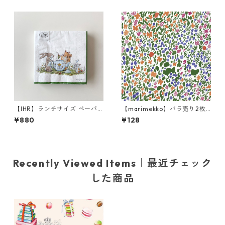
ワイト
ris ウィリアム・モリス
【IHR】ランチサイズ ペーパ
【marimekko】バラ売り2枚
ーナプキン TEA TIME ホワイ
ランチサイズ ペーパーナプキ
¥880
¥128
ト Anita Jeram 20枚入り
ン RANTANIITTY グリーン
Recently Viewed Items｜最近チェック
した商品