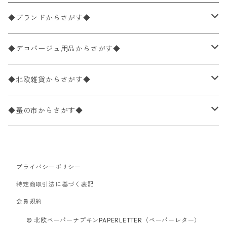
バラ売り
ペーパーナプキン20枚入りパック
25×25cm（カクテルサイズ）
花柄
◆ブランドからさがす◆
パック売り
バラ売り
ペーパーナプキン10枚入りパック
40×40cm（ディナーサイズ）
植物・グリーン柄
ドイツ製 IHR/イア
◆デコパージュ用品からさがす◆
パック売り
バラ売り
ランチサイズ
ライスペーパー
21×21cm（ポケットサイズ）
動物・鳥・昆虫・蝶柄
ドイツ製 Ambiente/アンビエンテ
デコパージュ液
◆北欧雑貨からさがす◆
パック売り
カクテルサイズ
バラ売り
ランチサイズ
ペーパーリネンナプキン
33cm（ラウンド）
海・魚柄
ドイツ製 Paperproducts Design
デコパージュ下地
シリコンモールド
◆蚤の市からさがす◆
ラウンド
パック売り
カクテルサイズ
ランチサイズ
3Dデコパージュ
空・天気・星座柄
ドイツ製 FASANA/ファザナ
デコパージュ筆
エプロン
ペーパーナプキン
プライバシーポリシー
カクテルサイズ
ランチサイズ
ワックスペーパー
食べ物・フルーツ・野菜・ドリンク柄
ドイツ製 ti-flair/ティーフレア
デコパージュはさみ
トレイ
北欧雑貨
特定商取引法に基づく表記
カクテルサイズ
ランチサイズ
会員規約
デコパージュ用品
食器・カトラリー柄
ドイツ製 PAW/パウ
3Dデコパージュ
ポスター・カレンダー
デコパージュ用品
© 北欧ペーパーナプキンPAPERLETTER（ペーパーレター）