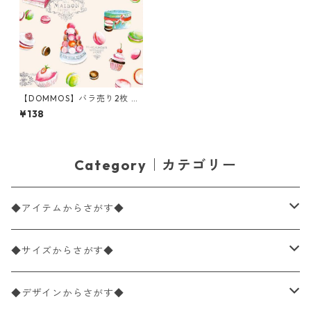
【DOMMOS】バラ売り2枚 ラ
ンチサイズ ペーパーナプキン
¥138
Macarons クリーム
Category｜カテゴリー
◆アイテムからさがす◆
ペーパーナプキン2枚バラ売り
◆サイズからさがす◆
ペーパーナプキン1枚バラ売り
33×33cm（ランチサイズ）
◆デザインからさがす◆