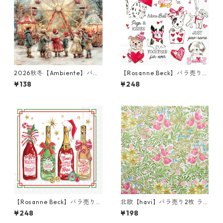
2026秋冬【Ambiente】バラ
【Rosanne Beck】バラ売り2
売り2枚 ランチサイズ ペーパ
枚 カクテルサイズ ペーパーナ
¥138
¥248
ーナプキン Theme Park グレ
プキン Pugs & Kisses ホワイ
ー
ト
【Rosanne Beck】バラ売り2
北欧【havi】バラ売り2枚 ラ
枚 カクテルサイズ ペーパーナ
ンチサイズ ペーパーナプキン
¥248
¥198
プキン Christmas Bottles ホ
Bower グリーン William Mor