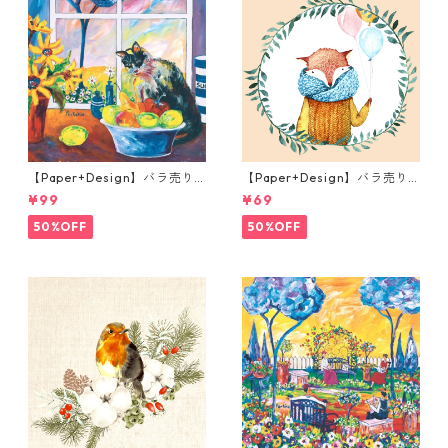
【Paper+Design】バラ売り2
【Paper+Design】バラ売り2
枚 ランチサイズ ペーパーナプ
枚 ランチサイズ ペーパーナプ
¥99
¥69
キン Portchie Art The Cat in
キン Fox Balloons クリーム
the kitchen ブルー
50%OFF
50%OFF