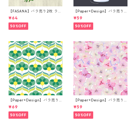
【FASANA】バラ売り2枚 ラン
【Paper+Design】バラ売り2
チサイズ ペーパーナプキン Fr
枚 カクテルサイズ ペーパーナ
¥64
¥59
og prince ナチュラル
プキン Martini ブラック
50%OFF
50%OFF
【Paper+Design】バラ売り2
【Paper+Design】バラ売り2
枚 ランチサイズ ペーパーナプ
枚 カクテルサイズ ペーパーナ
¥69
¥59
キン Geo Flowers グリーン
プキン Small blossoms ピン
ク
50%OFF
50%OFF