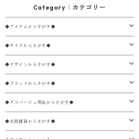
Category｜カテゴリー
◆アイテムからさがす◆
ペーパーナプキン2枚バラ売り
◆サイズからさがす◆
ペーパーナプキン1枚バラ売り
33×33cm（ランチサイズ）
◆デザインからさがす◆
バラ売り
ペーパーナプキン20枚入りパック
25×25cm（カクテルサイズ）
花柄
◆ブランドからさがす◆
パック売り
バラ売り
ペーパーナプキン10枚入りパック
40×40cm（ディナーサイズ）
植物・グリーン柄
ドイツ製 IHR/イア
◆デコパージュ用品からさがす◆
パック売り
バラ売り
ランチサイズ
ライスペーパー
21×21cm（ポケットサイズ）
動物・鳥・昆虫・蝶柄
ドイツ製 Ambiente/アンビエンテ
デコパージュ液
◆北欧雑貨からさがす◆
パック売り
カクテルサイズ
バラ売り
ランチサイズ