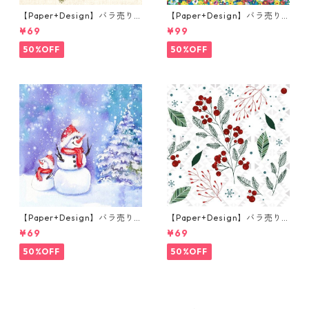
【Paper+Design】バラ売り2
【Paper+Design】バラ売り2
枚 ランチサイズ ペーパーナプ
枚 ランチサイズ ペーパーナプ
¥69
¥99
キン Robin Forest ベージュ
キン Portchie Art Reading i
n the Garden イエロー
50%OFF
50%OFF
【Paper+Design】バラ売り2
【Paper+Design】バラ売り2
枚 ランチサイズ ペーパーナプ
枚 ランチサイズ ペーパーナプ
¥69
¥69
キン Frosty friends ブルー
キン Festive florals ホワイト
50%OFF
50%OFF