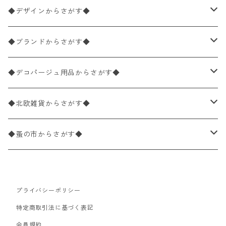
ペーパーナプキン1枚バラ売り
33×33cm（ランチサイズ）
◆デザインからさがす◆
バラ売り
ペーパーナプキン20枚入りパック
25×25cm（カクテルサイズ）
花柄
◆ブランドからさがす◆
パック売り
バラ売り
ペーパーナプキン10枚入りパック
40×40cm（ディナーサイズ）
植物・グリーン柄
ドイツ製 IHR/イア
◆デコパージュ用品からさがす◆
パック売り
バラ売り
ランチサイズ
ライスペーパー
21×21cm（ポケットサイズ）
動物・鳥・昆虫・蝶柄
ドイツ製 Ambiente/アンビエンテ
デコパージュ液
◆北欧雑貨からさがす◆
パック売り
カクテルサイズ
バラ売り
ランチサイズ
ペーパーリネンナプキン
33cm（ラウンド）
海・魚柄
ドイツ製 Paperproducts Design
デコパージュ下地
シリコンモールド
◆蚤の市からさがす◆
ラウンド
パック売り
カクテルサイズ
ランチサイズ
3Dデコパージュ
空・天気・星座柄
ドイツ製 FASANA/ファザナ
デコパージュ筆
エプロン
ペーパーナプキン
プライバシーポリシー
カクテルサイズ
ランチサイズ
ワックスペーパー
食べ物・フルーツ・野菜・ドリンク柄
ドイツ製 ti-flair/ティーフレア
デコパージュはさみ
トレイ
北欧雑貨
特定商取引法に基づく表記
カクテルサイズ
ランチサイズ
会員規約