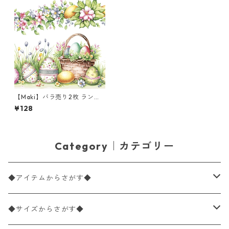
【Maki】バラ売り2枚 ランチ
サイズ ペーパーナプキン Wat
¥128
ercolour Scene with Basket
Eggs & Flowers ホワイト
Category｜カテゴリー
◆アイテムからさがす◆
ペーパーナプキン2枚バラ売り
◆サイズからさがす◆