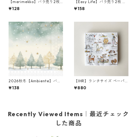
【marimekko】バラ売り2枚
【Easy Life】バラ売り2枚 ラ
ランチサイズ ペーパーナプキ
ンチサイズ ペーパーナプキン
¥128
¥158
ン KUUSIKOSSA ホワイトxゴ
Ecletic Chic ボルドーxパール
ールド
ゴールド
2026秋冬【Ambiente】バラ
【IHR】ランチサイズ ペーパ
売り2枚 ランチサイズ ペーパ
ーナプキン EMOTION DOGS
¥138
¥880
ーナプキン Starry Sky グリー
ホワイト Anita Jeram 20枚
ン
入り
Recently Viewed Items｜最近チェック
した商品