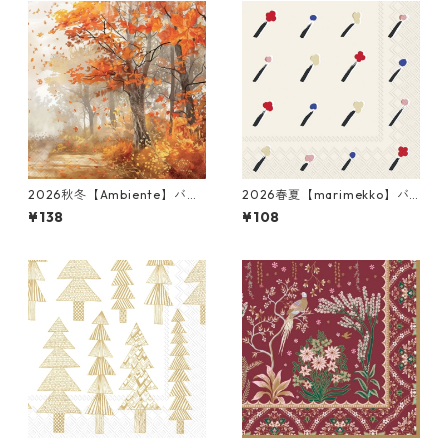
2026秋冬【Ambiente】バラ
2026春夏【marimekko】バ
売り2枚 ランチサイズ ペーパ
ラ売り2枚 カクテルサイズ ペ
¥138
¥108
ーナプキン Autumn Tree オ
ーパーナプキン Ilo クリーム
レンジ