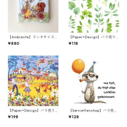
【Ambiente】ランチサイズ
【Paper+Design】バラ売り2
ペーパーナプキン Painting Cl
枚 カクテルサイズ ペーパーナ
¥880
¥118
ass ブルー 20枚入り
プキン FRESH LEAVES グリー
ン
【Paper+Design】バラ売り2
【Serviettenshop】バラ売り
枚 ランチサイズ ペーパーナプ
2枚 ランチサイズ ペーパーナ
¥198
¥128
キン Portchie Art Boy and Gi
プキン Happy Safari Animals
rl flying Kites イエロー
ホワイト