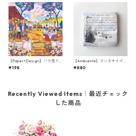
【Paper+Design】バラ売り2
【Ambiente】ランチサイズ
枚 ランチサイズ ペーパーナプ
ペーパーナプキン Silent nigh
¥198
¥880
キン Portchie Art Lunch in t
t ベージュ 20枚入り
he Garden オレンジ
Recently Viewed Items｜最近チェック
した商品