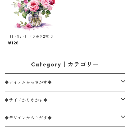
【ti-flair】バラ売り2枚 ラン
チサイズ ペーパーナプキン M
¥128
azzetto di Rose ホワイト
Category｜カテゴリー
◆アイテムからさがす◆
ペーパーナプキン2枚バラ売り
◆サイズからさがす◆
ペーパーナプキン1枚バラ売り
33×33cm（ランチサイズ）
◆デザインからさがす◆