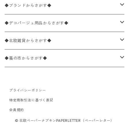
バラ売り
ペーパーナプキン20枚入りパック
25×25cm（カクテルサイズ）
花柄
◆ブランドからさがす◆
パック売り
バラ売り
ペーパーナプキン10枚入りパック
40×40cm（ディナーサイズ）
植物・グリーン柄
ドイツ製 IHR/イア
◆デコパージュ用品からさがす◆
パック売り
バラ売り
ランチサイズ
ライスペーパー
21×21cm（ポケットサイズ）
動物・鳥・昆虫・蝶柄
ドイツ製 Ambiente/アンビエンテ
デコパージュ液
◆北欧雑貨からさがす◆
パック売り
カクテルサイズ
バラ売り
ランチサイズ
ペーパーリネンナプキン
33cm（ラウンド）
海・魚柄
ドイツ製 Paperproducts Design
デコパージュ下地
シリコンモールド
◆蚤の市からさがす◆
ラウンド
パック売り
カクテルサイズ
ランチサイズ
3Dデコパージュ
空・天気・星座柄
ドイツ製 FASANA/ファザナ
デコパージュ筆
エプロン
ペーパーナプキン
プライバシーポリシー
カクテルサイズ
ランチサイズ
ワックスペーパー
食べ物・フルーツ・野菜・ドリンク柄
ドイツ製 ti-flair/ティーフレア
デコパージュはさみ
トレイ
北欧雑貨
特定商取引法に基づく表記
カクテルサイズ
ランチサイズ
会員規約
デコパージュ用品
食器・カトラリー柄
ドイツ製 PAW/パウ
3Dデコパージュ
ポスター・カレンダー
デコパージュ用品
© 北欧ペーパーナプキンPAPERLETTER（ペーパーレター）
カクテルサイズ
ランチサイズ
シリコンモールド
洋服・靴柄
ドイツ製 Daisy/デイジー
コーティング液
バッグ