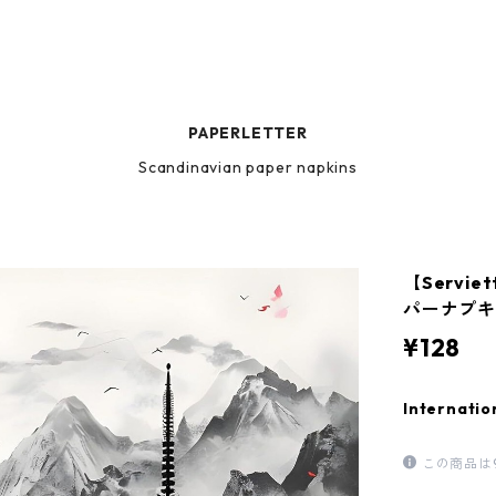
PAPERLETTER
Scandinavian paper napkins
【Servi
パーナプキン
¥128
Internatio
この商品は