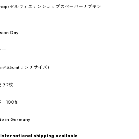
tenshop/ゼルヴィエテンショップのペーパーナプキン
an Day
レー
m×33cm(ランチサイズ)
売り2枚
ー100%
 in Germany
International shipping available