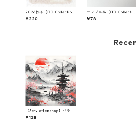
2026秋冬【ITD Collectio
サンプル品【ITD Collectio
n】ミニサイズ ライスペーパ
n】ミニサイズ ライスペー
¥220
¥78
ー RSM3003 デコパージュ
ー RSM2942 デコパージュ
Rec
【Serviettenshop】バラ売
り2枚 ランチサイズ ペーパ
¥128
ーナプキン Asian Day グレ
ー