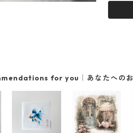
mmendations for you｜あなたへ