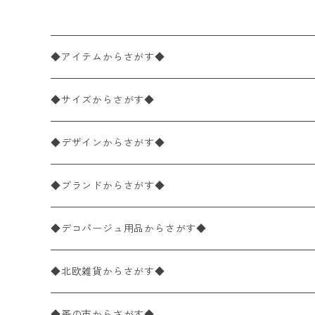
◆アイテムからさがす◆
ペーパーナプキン2枚バラ売り
◆サイズからさがす◆
ペーパーナプキン1枚バラ売り
33×33cm（ランチサイズ）
◆デザインからさがす◆
バラ売り
ペーパーナプキン20枚入りパック
25×25cm（カクテルサイズ）
花柄
◆ブランドからさがす◆
パック売り
バラ売り
ペーパーナプキン10枚入りパック
40×40cm（ディナーサイズ）
植物・グリーン柄
ドイツ製 IHR/イア
◆デコパージュ用品からさがす◆
パック売り
バラ売り
ランチサイズ
ライスペーパー
21×21cm（ポケットサイズ）
動物・鳥・昆虫・蝶柄
ドイツ製 Ambiente/アンビエンテ
デコパージュ液
◆北欧雑貨からさがす◆
パック売り
カクテルサイズ
バラ売り
ランチサイズ
ペーパーリネンナプキン
33cm（ラウンド）
海・魚柄
ドイツ製 Paperproducts Design
デコパージュ下地
シリコンモールド
◆蚤の市からさがす◆