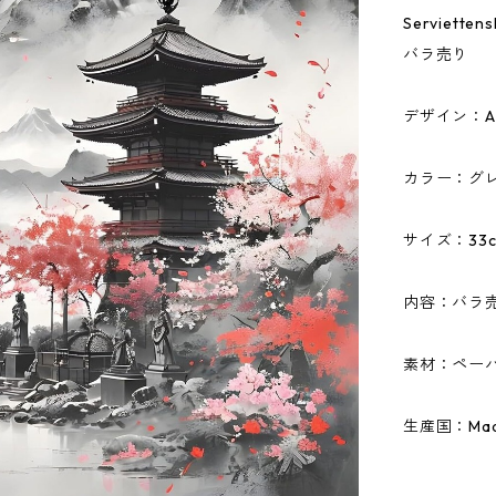
Serviet
バラ売り
デザイン：Asi
カラー：グ
サイズ：33c
内容：バラ
素材：ペーパ
生産国：Made